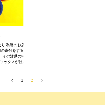
い
お店で
円の寄付をすると
中
のソックスが社会
世の中はきっとよ
1
2